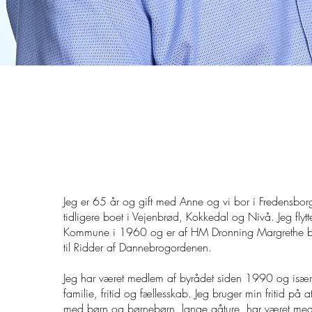
Om mig
Jeg er 65 år og gift med Anne og vi bor i Fredensborg
tidligere boet i Vejenbrød, Kokkedal og Nivå. Jeg flytt
Kommune i 1960 og er af HM Dronning Margrethe b
til Ridder af Dannebrogordenen.
Jeg har været medlem af byrådet siden 1990 og især 
familie, fritid og fællesskab. Jeg bruger min fritid p
med børn og børnebørn, lange gåture, har været med t