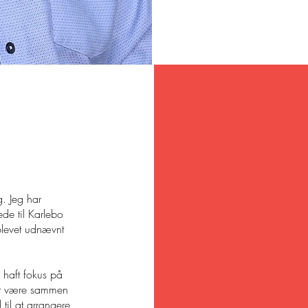
. Jeg har
ede til Karlebo
levet udnævnt
haft fokus på
å at være sammen
il at arrangere