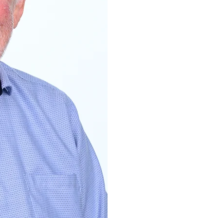
Hen
Soci
Jeg er socialdemokr
meget for mig. Jeg t
hvad jeg kan for at 
ordentlig ledelse o
sammen med andre